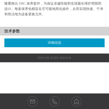
精彩视频
联系我们
隆重推出 OSC 保养套件，为保证卓越性能和实现最长维护周期而
设计。每套保养包都旨在尽可能地简化操作，从而实现快速、干净
和简洁地为设备更换元件。
技术参数
详细信息
阿特拉斯·科普柯 版权所有